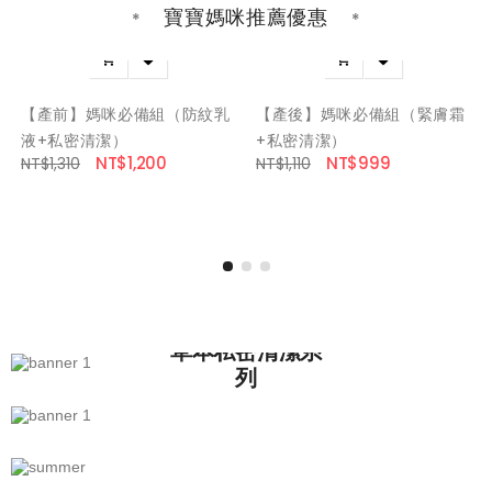
寶寶媽咪推薦優惠




【產前】媽咪必備組（防紋乳
【產後】媽咪必備組（緊膚霜
液+私密清潔）
+私密清潔）
NT$1,200
NT$999
NT$1,310
NT$1,110
草本私密清潔系
列
PH值平衡設計
濟 州 系列