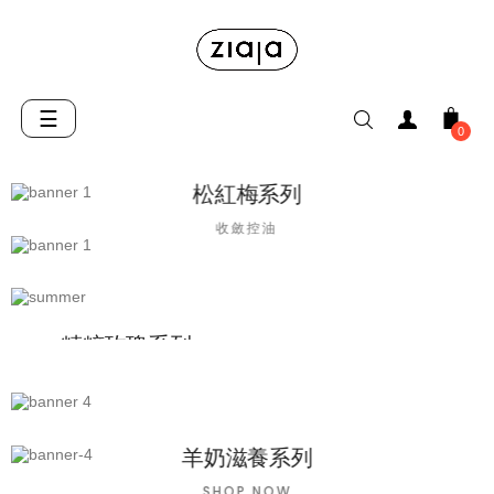
Toggle
☰
0
navigation
松紅梅系列
收斂控油
HOME SPA 系列
居家護理
精粹玫瑰系列
寶 寶 系列
BABY CARE
橄欖潔淨洗護系列
羊奶滋養系列
溫和清潔
SHOP NOW