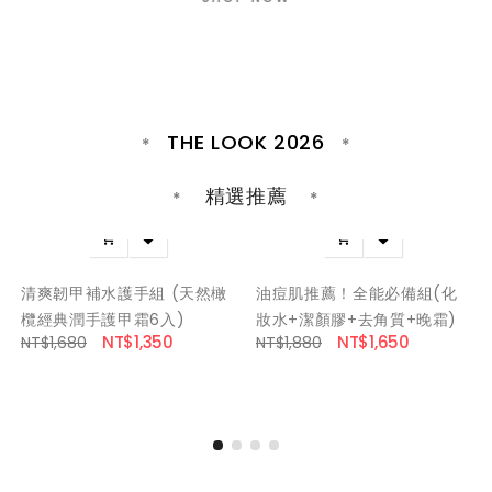
THE LOOK 2026
精選推薦




清爽韌甲補水護手組 (天然橄
油痘肌推薦！全能必備組(化
欖經典潤手護甲霜6入)
妝水+潔顏膠+去角質+晚霜)
NT$1,350
NT$1,650
NT$1,680
NT$1,880