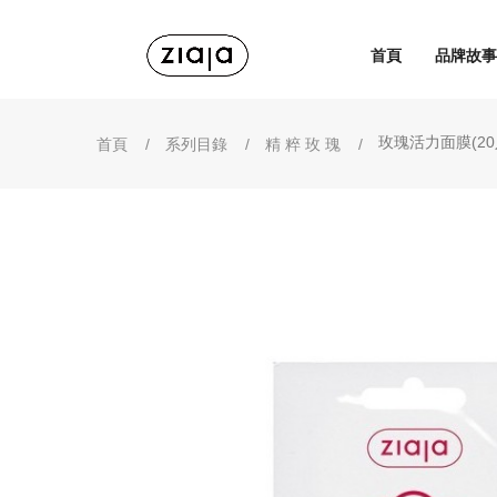
首頁
品牌故事
玫瑰活力面膜(20
首頁
系列目錄
精 粹 玫 瑰