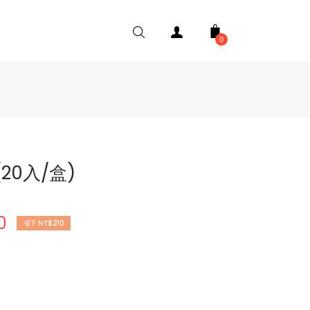
0
20入/盒)
0
省下 NT$210