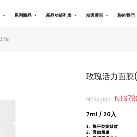
系列商品
產品功能列表
精選優惠
聯絡我們
入/盒)
玫瑰活力面膜(
NT$79
NT$1,000
7ml / 20入
1、撫平乾燥皺紋
2、緊緻肌膚