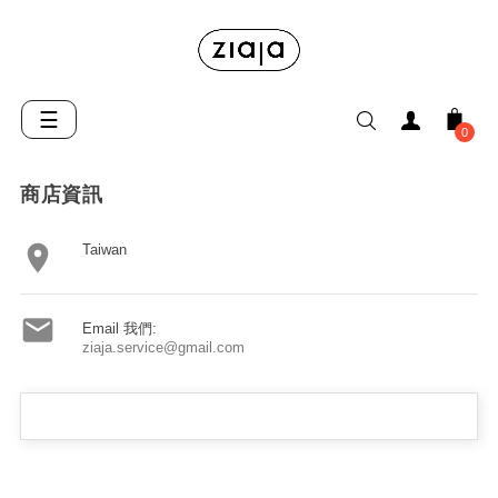
Toggle
☰
0
navigation
商店資訊

Taiwan

Email 我們:
ziaja.service@gmail.com