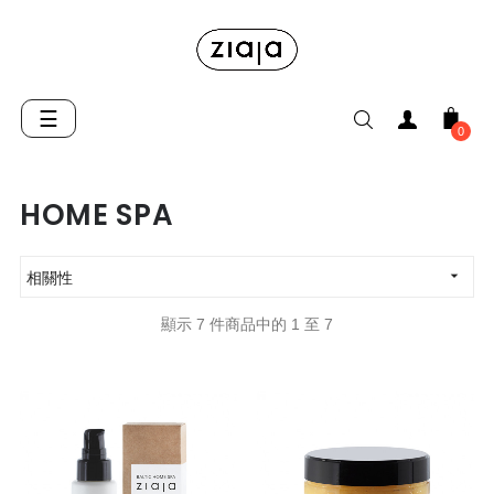
Toggle
☰
0
navigation
HOME SPA

相關性
顯示 7 件商品中的 1 至 7