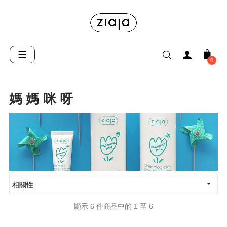
Toggle
☰
0
navigation
媽 媽 咪 呀

相關性
顯示 6 件商品中的 1 至 6