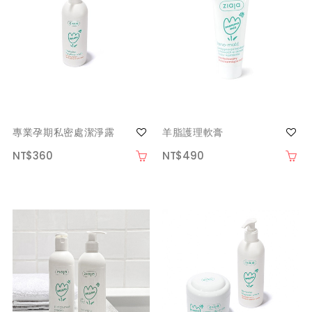
專業孕期私密處潔淨露
羊脂護理軟膏
NT$360
NT$490