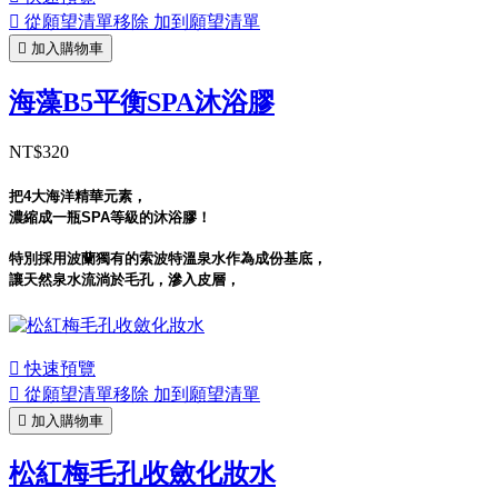

從願望清單移除
加到願望清單

加入購物車
海藻B5平衡SPA沐浴膠
NT$320
把4大海洋精華元素，
濃縮成一瓶SPA等級的沐浴膠！
特別採用波蘭獨有的索波特溫泉水作為成份基底，
讓天然泉水流淌於毛孔，滲入皮層，

快速預覽

從願望清單移除
加到願望清單

加入購物車
松紅梅毛孔收斂化妝水