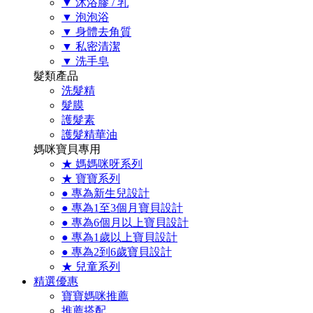
▼ 沐浴膠 / 乳
▼ 泡泡浴
▼ 身體去角質
▼ 私密清潔
▼ 洗手皂
髮類產品
洗髮精
髮膜
護髮素
護髮精華油
媽咪寶貝專用
★ 媽媽咪呀系列
★ 寶寶系列
● 專為新生兒設計
● 專為1至3個月寶貝設計
● 專為6個月以上寶貝設計
● 專為1歲以上寶貝設計
● 專為2到6歲寶貝設計
★ 兒童系列
精選優惠
寶寶媽咪推薦
推薦搭配