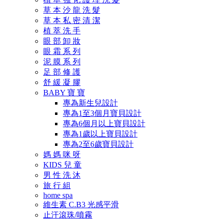
草 本 沙 龍 洗 髮
草 本 私 密 清 潔
植 萃 洗 手
眼 部 卸 妝
眼 霜 系 列
泥 膜 系 列
足 部 修 護
舒 緩 凝 膠
BABY 寶 寶
專為新生兒設計
專為1至3個月寶貝設計
專為6個月以上寶貝設計
專為1歲以上寶貝設計
專為2至6歲寶貝設計
媽 媽 咪 呀
KIDS 兒 童
男 性 洗 沐
旅 行 組
home spa
維生素 C.B3 光感平滑
止汗滾珠/噴霧