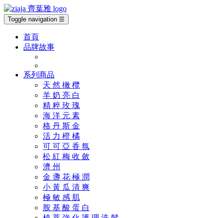
Toggle navigation
☰
首頁
品牌故事
系列商品
天 然 橄 欖
羊 奶 亮 白
精 粹 玫 瑰
海 洋 元 素
格 丹 斯 金
活 力 橙 橘
可 可 亞 香 氛
松 紅 梅 收 斂
濟 州
金 盞 花 極 潤
小 黃 瓜 清 爽
極 敏 感 肌
胺 基 酸 蛋 白
植 萃 強 化 護 理 洗 髮