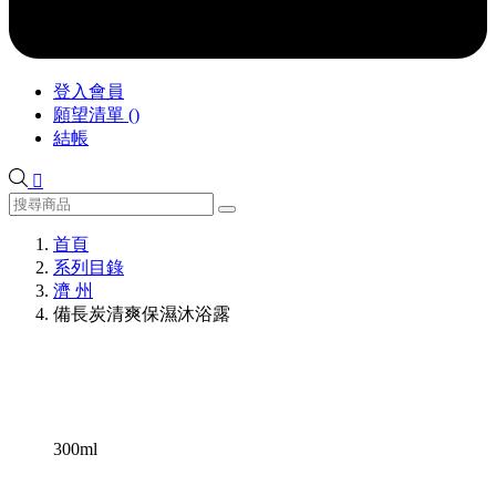
登入會員
願望清單
(
)
結帳

首頁
系列目錄
濟 州
備長炭清爽保濕沐浴露
300ml