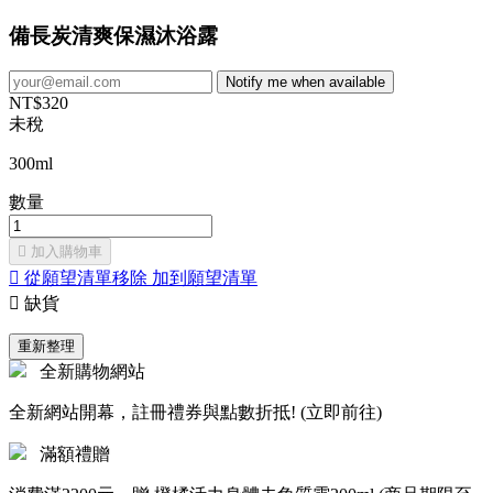
備長炭清爽保濕沐浴露
Notify me when available
NT$320
未稅
300ml
數量

加入購物車

從願望清單移除
加到願望清單

缺貨
全新購物網站
全新網站開幕，註冊禮券與點數折抵! (立即前往)
滿額禮贈