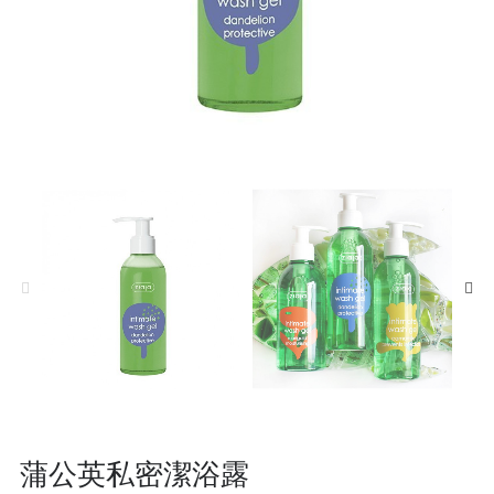
蒲公英私密潔浴露