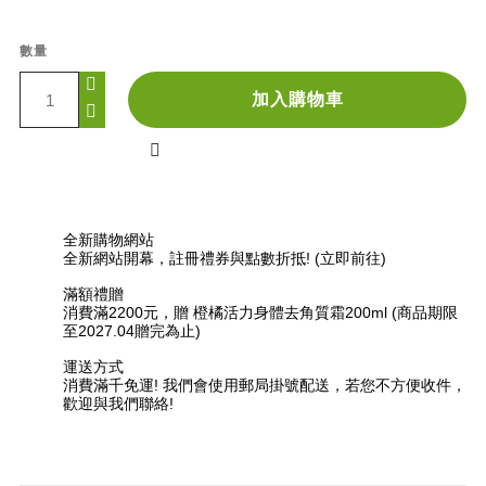
數量
加入購物車

全新購物網站
全新網站開幕，註冊禮券與點數折抵! (立即前往)
滿額禮贈
消費滿2200元，贈 橙橘活力身體去角質霜200ml (商品期限
至2027.04贈完為止)
運送方式
消費滿千免運! 我們會使用郵局掛號配送，若您不方便收件，
歡迎與我們聯絡!