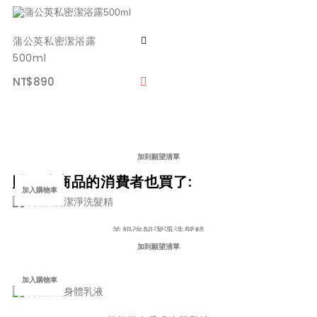
蒲公英私密潔浴露
500ml
NT$890
加到願望清單
購買此商品的消費者也買了:
加入購物車
羊奶強韌潔淨洗髮精
NT$380
加到願望清單
加入購物車