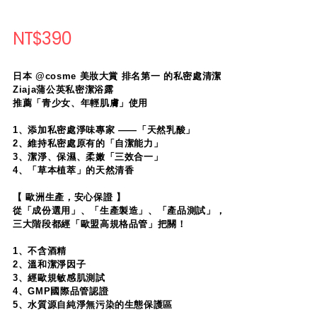
NT$390
日本 @cosme 美妝大賞 排名第一 的私密處清潔
Ziaja蒲公英私密潔浴露
推薦「青少女、年輕肌膚」使用
1、添加私密處淨味專家 ——「天然乳酸」
2、維持私密處原有的「自潔能力」
3、潔淨、保濕、柔嫩「三效合一」
4、「草本植萃」的天然清香
【 歐洲生產，安心保證 】
從「成份選用」、「生產製造」、「產品測試」，
三大階段都經「歐盟高規格品管」把關！
1、不含酒精
2、溫和潔淨因子
3、經歐規敏感肌測試
4、GMP國際品管認證
5、水質源自純淨無污染的生態保護區