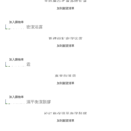
羊奶嫩白柔膚身體乳液
NT$680
加到願望清單
加入購物車
夏櫟樹私密潔浴露
NT$390
加到願望清單
加入購物車
專業防護霜
NT$460
加到願望清單
加入購物車
松紅梅保濕平衡潔顏膠
NT$390
加到願望清單