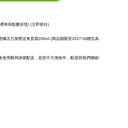
券與點數折抵! (立即前往)
橙橘活力身體去角質霜200ml (商品期限至2027.04贈完為
們會使用郵局掛號配送，若您不方便收件，歡迎與我們聯絡!