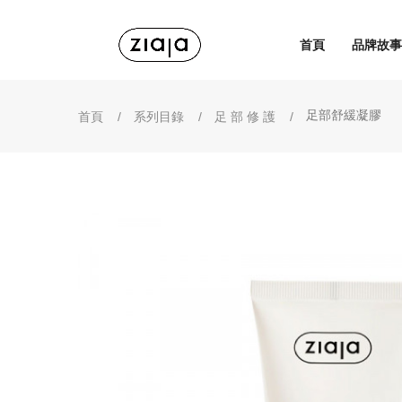
首頁
品牌故事
足部舒緩凝膠
首頁
系列目錄
足 部 修 護