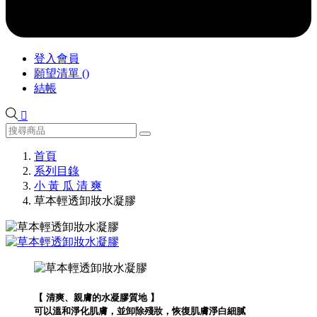
登入會員
願望清單
(
)
結帳

首頁
系列目錄
小 黃 瓜 清 爽
草本輕透卸妝水凝膠
【 清爽、親膚的水凝膠質地 】
可以溫和淨化肌膚，並卸除殘妝，恢復肌膚淨白細膩